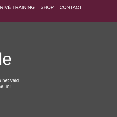
RIVÉ TRAINING
SHOP
CONTACT
le
 het veld
el in!