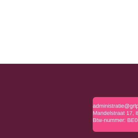
administratie@grl
Mandelstraat 17, 
Btw-nummer: BE