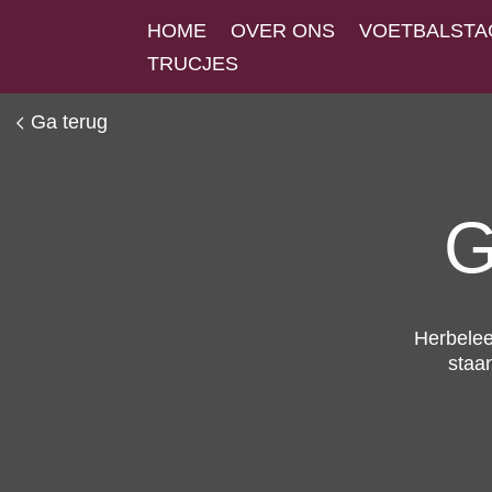
HOME
OVER ONS
VOETBALSTA
TRUCJES
Ga terug
G
Herbelee
staan