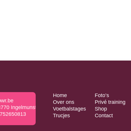
Home
Foto’s
pwr.be
Over ons
Privé training
8770 Ingelmunster
Voetbalstages
Shop
0752650813
Trucjes
Contact